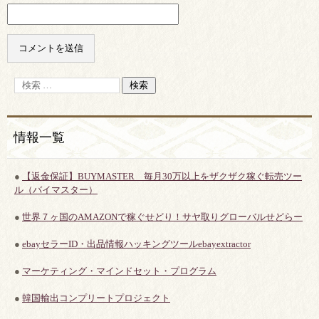
情報一覧
●
【返金保証】BUYMASTER 毎月30万以上をザクザク稼ぐ転売ツー
ル（バイマスター）
●
世界７ヶ国のAMAZONで稼ぐせどり！サヤ取りグローバルせどらー
●
ebayセラーID・出品情報ハッキングツールebayextractor
●
マーケティング・マインドセット・プログラム
●
韓国輸出コンプリートプロジェクト