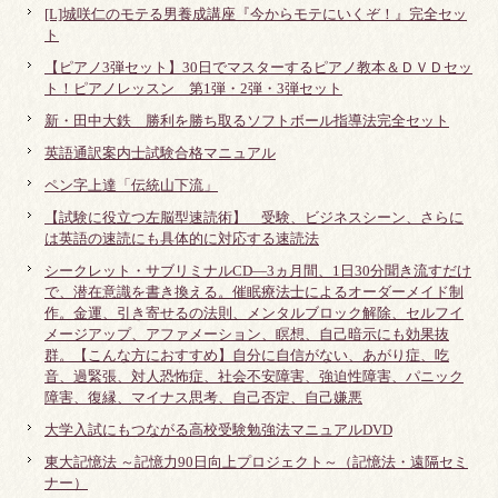
[L]城咲仁のモテる男養成講座『今からモテにいくぞ！』完全セッ
ト
【ピアノ3弾セット】30日でマスターするピアノ教本＆ＤＶＤセッ
ト！ピアノレッスン 第1弾・2弾・3弾セット
新・田中大鉄 勝利を勝ち取るソフトボール指導法完全セット
英語通訳案内士試験合格マニュアル
ペン字上達「伝統山下流」
【試験に役立つ左脳型速読術】 受験、ビジネスシーン、さらに
は英語の速読にも具体的に対応する速読法
シークレット・サブリミナルCD―3ヵ月間、1日30分聞き流すだけ
で、潜在意識を書き換える。催眠療法士によるオーダーメイド制
作。金運、引き寄せるの法則、メンタルブロック解除、セルフイ
メージアップ、アファメーション、瞑想、自己暗示にも効果抜
群。【こんな方におすすめ】自分に自信がない、あがり症、吃
音、過緊張、対人恐怖症、社会不安障害、強迫性障害、パニック
障害、復縁、マイナス思考、自己否定、自己嫌悪
大学入試にもつながる高校受験勉強法マニュアルDVD
東大記憶法 ～記憶力90日向上プロジェクト～（記憶法・遠隔セミ
ナー）