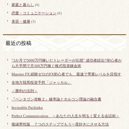
家庭と暮らし
(4)
恋愛・コミュニケーション
(6)
美容・健康
(3)
最近の投稿
”1か月で5000万円稼いだトレーダーが伝授” 成功者続出!!初心者か
ら片手間で月300万円稼ぐ株式投資錬金術
Maestro FX 経験ゼロのFX初心者でも、最速で専業レベルを目指す
全地方競馬投資予想「ジャッカル」
～勝利の法則～
『ペンタゴン攻略２』確率論とホルコン理論の融合書
Invinsible Pachinko
Perfect Communication ～あなたの人生を明るく変える会話術～
復縁男性版 ７つのステップでもう一度好きにさせる方法