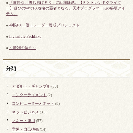
●
「爽快な、勝ち逃げＦＸ」に話題騒然。【ＦＸトレンドグライダ
ー】遊びの中でFX攻略の覇者となる。天才プログラマーKの秘蔵アイ
テム。
●
神眼FX 億トレーダー養成プロジェクト
●
Invinsible Pachinko
●
～勝利の法則～
分類
アダルト・ギャンブル
(30)
エンターテイメント
(2)
コンピューターとネット
(9)
ネットビジネス
(31)
マネー・運用
(57)
学習・自己啓発
(14)