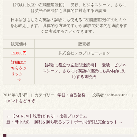
【試験に役立つ左脳型速読術】 受験、ビジネスシーン、さらに
は英語の速読にも具体的に対応する速読法
日本語はもちろん英語の試験にも使える “左脳型速読術”のヒミツ
をお教えします。 具体的な方法ですから 試験で効果的な速読をす
ぐに実践することができます。
販売価格
販売者
15,800円
株式会社メガプロモーション
詳細はこ
【試験に役立つ左脳型速読術】 受験、ビジネ
ちらをク
スシーン、さらには英語の速読にも具体的に対
リック
応する速読法
⇒
2016年3月6日
|
カテゴリー :
学習・自己啓発
|
投稿者 : software-trial
|
コメントをどうぞ
←
【Ｍ.Ｒ.Ｍ】吃音(どもり)・改善プログラム
新・田中大鉄 勝利を勝ち取るソフトボール指導法完全セット
→