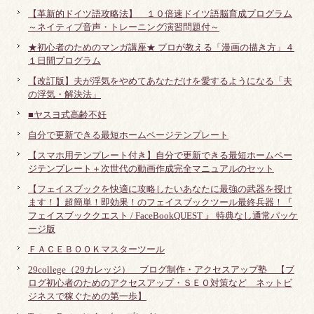
【革新的ドイツ語攻略法】 １０倍速ドイツ語脳育成プログラム
～ネイティブ音声・トレーニング演習問題付～
★初心者のためのマンガ講座★ プロが教える「漫画の描き方」４
１日間プログラム
【改訂版】夫が浮気をやめてあなただけを愛するようになる「夫
の浮気・解決法」
■ヤスヨ式高齢不妊
自分で更新できる最短ホームページテンプレート
【スマホ用テンプレート付き】自分で更新できる最短ホームペー
ジテンプレート＋次世代の動画作成完全マニュアルのセット
【フェイスブックを快適に攻略したいあなたに最強の武器を授け
ます！】超簡単！即効果！のフェイスブックツール最終兵器！『
フェイスブッククエスト / FaceBookQUEST 』 特典なし通常パッケ
ージ版
ＦＡＣＥＢＯＯＫマスターツール
29college（29カレッジ） ブログ制作・アクセスアップ塾 【ブ
ログ初心者のためのアクセスアップ・ＳＥＯ対策など ネットビ
ジネスで稼ぐための第一歩】