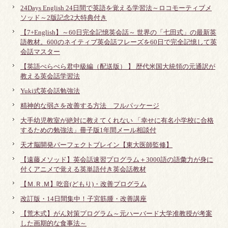
24Days English 24日間で英語を覚える学習法～ロコモーティブメ
ソッド～2版記念2大特典付き
【7+English】～60日完全記憶英会話～ 世界の「七田式」の最新英
語教材。600のネイティブ英会話フレーズを60日で完全記憶して英
会話マスター
【英語ぺらぺら君中級編（配送版） 】 歴代米国大統領の元通訳が
教える英会話学習法
Yuki式英会話勉強法
精神的な弱さを改善する方法 フルパッケージ
大手幼児教室が絶対に教えてくれない 「幸せに有名小学校に合格
するための勉強法」冊子版1年間メール相談付
天才脳開発パーフェクトブレイン【東大医師監修】
【遠藤メソッド】英会話速習プログラム＋3000語の語彙力が身に
付くアニメで覚える英単語付き英会話教材
【Ｍ.Ｒ.Ｍ】吃音(どもり)・改善プログラム
改訂版・14日間集中！子宮筋腫・改善講座
【荒木式】がん対策プログラム～元ハーバード大学准教授が考案
した画期的な食事法～